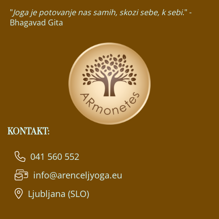
"
Joga je potovanje nas samih, skozi sebe, k sebi
." -
Bhagavad Gita
KONTAKT:
041 560 552
info@arenceljyoga.eu
Ljubljana (SLO)