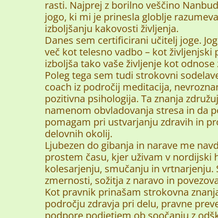
rasti. Najprej z borilno veščino Nanbud
jogo, ki mi je prinesla globlje razumev
izboljšanju kakovosti življenja.
Danes sem certificirani učitelj joge. 
več kot telesno vadbo – kot življenjski 
izboljša tako vaše življenje kot odnose 
Poleg tega sem tudi strokovni sodelave
coach iz področij meditacija, nevrozna
pozitivna psihologija. Ta znanja združu
namenom obvladovanja stresa in da p
pomagam pri ustvarjanju zdravih in pr
delovnih okolij.
Ljubezen do gibanja in narave me navdi
prostem času, kjer uživam v nordijski h
kolesarjenju, smučanju in vrtnarjenju
zmernosti, sožitja z naravo in povezovan
Kot pravnik prinašam strokovna znanja
področju zdravja pri delu, pravne preve
podpore podjetjem ob soočanju z odš