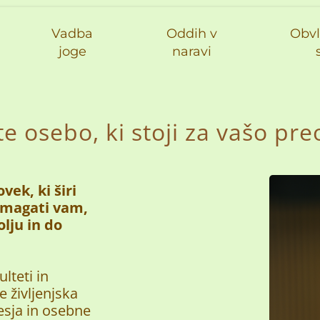
Vadba
Oddih v
Obvl
joge
naravi
e osebo, ki stoji za vašo pr
ek, ki širi
omagati vam,
lju in do
lteti in
 življenjska
esja in osebne