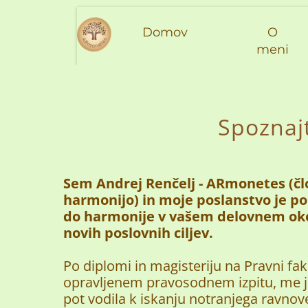
Domov
O
meni
Spoznajt
Sem Andrej Renčelj - ARmonetes (člov
harmonijo) in moje poslanstvo je p
do harmonije v vašem delovnem oko
novih poslovnih ciljev.
Po diplomi in magisteriju na Pravni faku
opravljenem pravosodnem izpitu, me je
pot vodila k iskanju notranjega ravnov