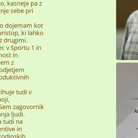
o, kasneje pa z
anje sebe pri
Jogo dojemam kot
pristop, ki lahko
z drugimi.
c v športu 1 in
nost in
jem z
odjetjem
oduktivnih
huje tudi v
oji,
. Sem zagovornik
ja ljudi.
 tudi na
ntive in
kodinskih