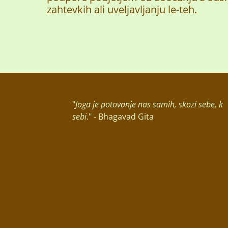
zahtevkih ali uveljavljanju le-teh.
"
Joga je potovanje nas samih, skozi sebe, k
sebi
." - Bhagavad Gita