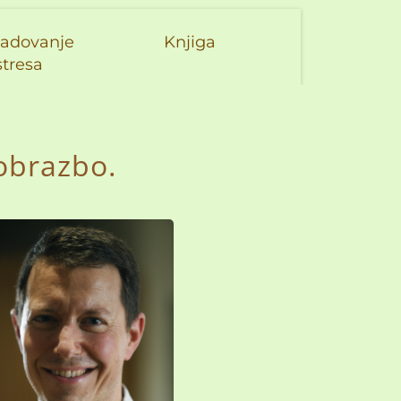
adovanje
Knjiga
stresa
eobrazbo.